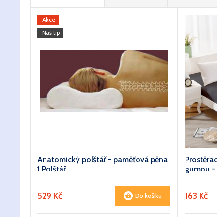
Akce
Náš tip
Anatomický polštář - paměťová pěna
Prostěra
1 Polštář
gumou - 
529 Kč
163 Kč
Do košíku