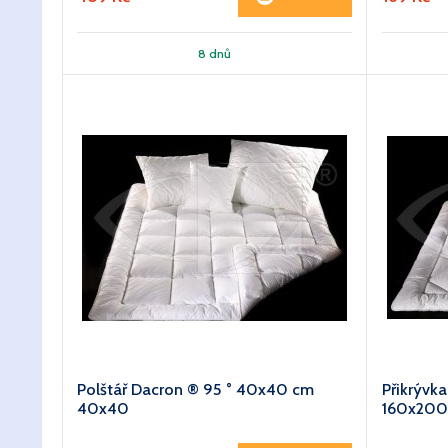
8 dnů
Polštář Dacron ® 95 ° 40x40 cm
Přikrývk
40x40
160x200