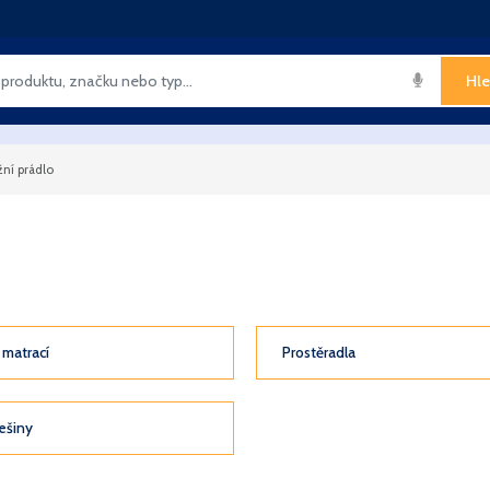
Hle
žní prádlo
 matrací
Prostěradla
ešiny