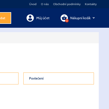
Úvod
O nás
Obchodní podmínky
Kontakty
dat
Můj účet
Nákupní košík
0
Váš košík je prázdný
Před nákupem prosím do svého košíku vložte produkt
Kontakty
Akční nabídka
Povlečení