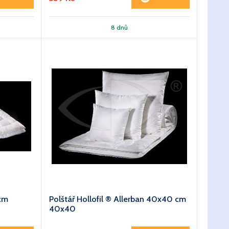
8 dnů
 cm
Polštář Hollofil ® Allerban 40x40 cm
40x40