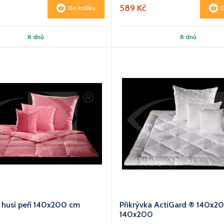
589 Kč
Do košíku
D
8 dnů
8 dnů
a husí peří 140x200 cm
Přikrývka ActiGard ® 140x2
0
140x200