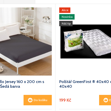
Akce
Novinka
Náš tip
dlo Jersey 160 x 200 cm s
Polštář GreenFirst ® 40x40
Šedá barva
40x40
199 Kč
Do košíku
D