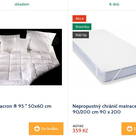
skladem
8 dnů
Akce
Novinka
Náš tip
Dacron ® 95 ° 50x60 cm
Nepropustný chránič matrac
90/200 cm 90 x 200
427 Kč
Do košíku
D
359 Kč