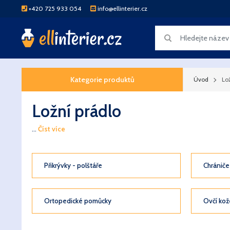
+420 725 933 054
info@ellinterier.cz
Kategorie produktů
Úvod
Lo
Ložní prádlo
...
Číst více
Přikrývky - polštáře
Chrániče
Ortopedické pomůcky
Ovčí kož