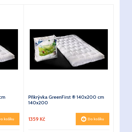
 cm
Přikrývka GreenFirst ® 140x200 cm
140x200
1359 Kč
o košíku
Do košíku