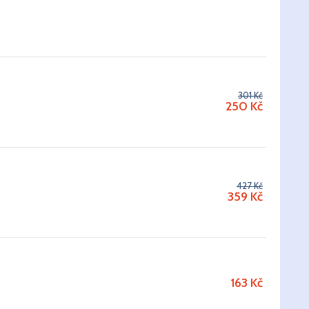
301 Kč
250
Kč
427 Kč
359
Kč
163
Kč