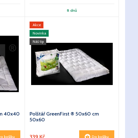
8 dnů
Akce
Novinka
Náš tip
cm 40x40
Polštář GreenFirst ® 50x60 cm
50x60
339 Kč
o košíku
Do košíku