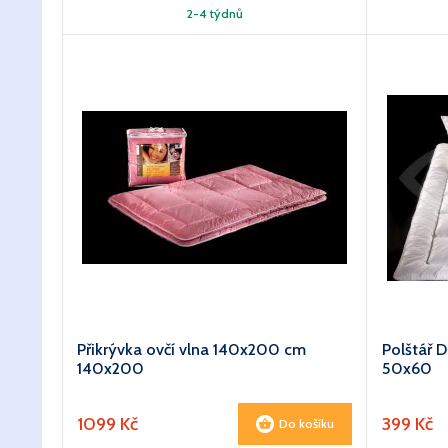
2-4 týdnů
Přikrývka ovčí vlna 140x200 cm
Polštář 
140x200
50x60
1099 Kč
399 Kč
Do košíku