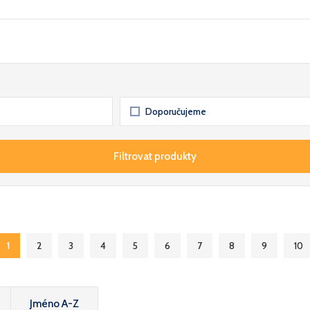
Doporučujeme
Filtrovat produkty
1
2
3
4
5
6
7
8
9
10
Jméno A-Z