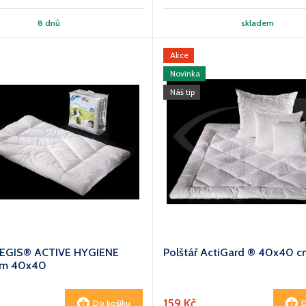
8 dnů
skladem
Akce
Novinka
Náš tip
 AEGIS® ACTIVE HYGIENE
Polštář ActiGard ® 40x40 
cm 40x40
159 Kč
Do košíku
D