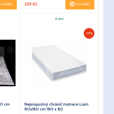
239 Kč
o košíku
Do košíku
8 dnů
-17%
00 cm
Nepropustný chránič matrace Liam
80x180 cm 180 x 80