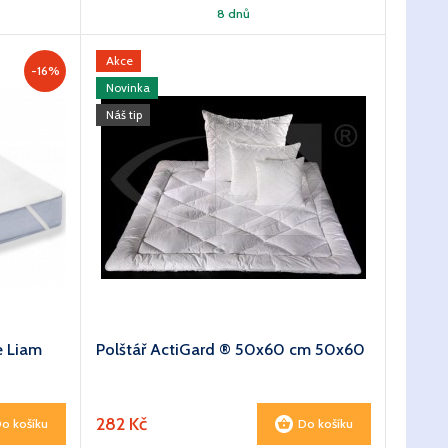
8 dnů
Akce
-16%
Novinka
Náš tip
e Liam
Polštář ActiGard ® 50x60 cm 50x60
282 Kč
o košíku
Do košíku