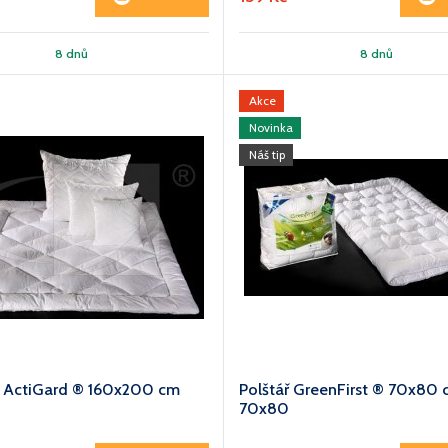
8 dnů
8 dnů
Akce
Novinka
Náš tip
a ActiGard ® 160x200 cm
Polštář GreenFirst ® 70x80
70x80