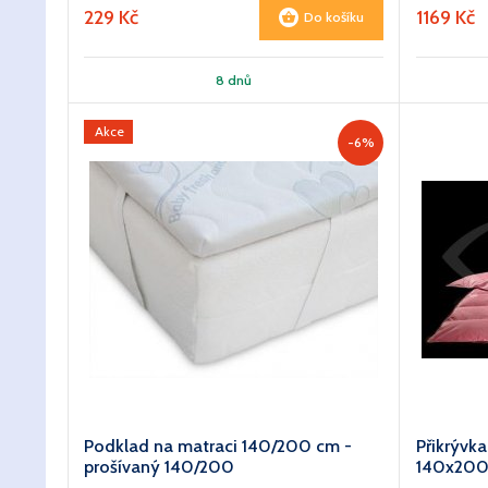
229 Kč
1169 Kč
Do košíku
8 dnů
Akce
-6%
Podklad na matraci 140/200 cm -
Přikrývk
prošívaný 140/200
140x20