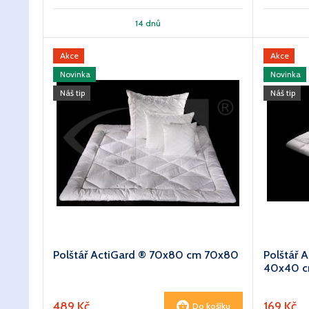
14 dnů
Akce
Akce
Novinka
Novinka
Náš tip
Náš tip
Polštář ActiGard ® 70x80 cm 70x80
Polštář
40x40 
489 Kč
169 Kč
Do košíku