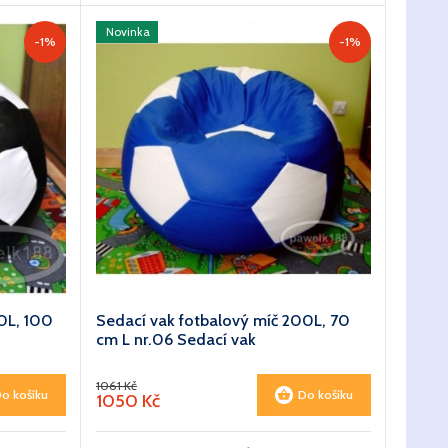
Novinka
-1%
-1%
0L, 100
Sedací vak fotbalový míč 200L, 70
cm L nr.06 Sedací vak
1061 Kč
o košíku
Do košíku
1050 Kč