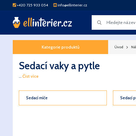
+420 725 933 054
info@ellinterier.cz
Kategorie produktů
Úvod
Ná
Sedací vaky a pytle
...
Číst více
Sedací míče
Sedací p