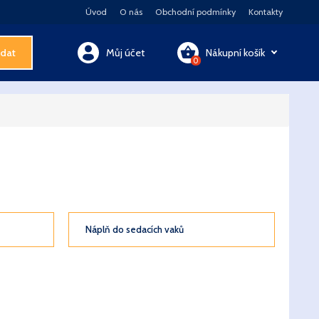
Úvod
O nás
Obchodní podmínky
Kontakty
dat
Můj účet
Nákupní košík
0
Váš košík je prázdný
Před nákupem prosím do svého košíku vložte produkt
Kontakty
Akční nabídka
Náplň do sedacích vaků