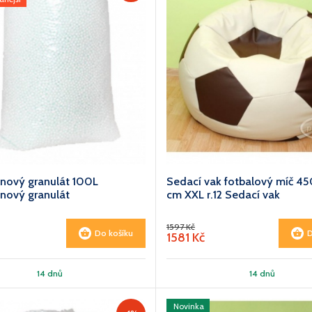
énový granulát 100L
Sedací vak fotbalový míč 45
énový granulát
cm XXL r.12 Sedací vak
1597 Kč
Do košíku
D
1581 Kč
14 dnů
14 dnů
Novinka