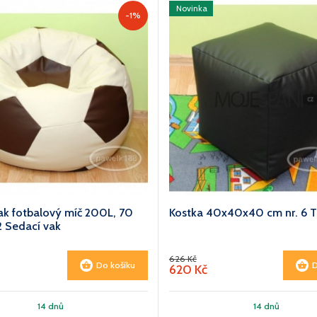
Novinka
-1%
ak fotbalový míč 200L, 70
Kostka 40x40x40 cm nr. 6 T
2 Sedací vak
626 Kč
Do košíku
D
620 Kč
14 dnů
14 dnů