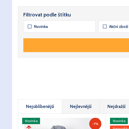
Filtrovat podle štítku
Novinka
Akční zboží
Nejoblíbenější
Nejlevnější
Nejdražší
Novinka
Novinka
-1%
Nejprodáv