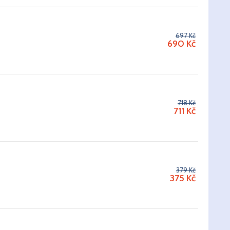
697 Kč
690
Kč
718 Kč
711
Kč
379 Kč
375
Kč