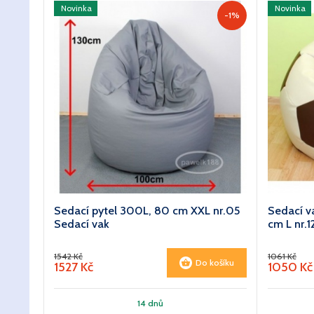
Novinka
Novinka
-1%
Sedací pytel 300L, 80 cm XXL nr.05
Sedací v
Sedací vak
cm L nr.1
1542 Kč
1061 Kč
Do košíku
1527 Kč
1050 Kč
14 dnů