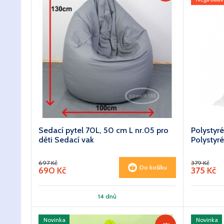
Sedací pytel 70L, 50 cm L nr.05 pro
Polystyr
děti Sedací vak
Polystyr
697 Kč
379 Kč
Do košíku
690 Kč
375 Kč
14 dnů
Novinka
Novinka