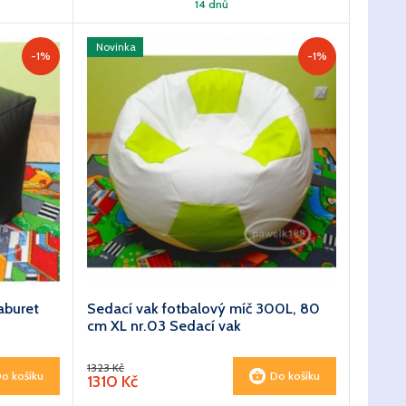
14 dnů
Novinka
-1%
-1%
aburet
Sedací vak fotbalový míč 300L, 80
cm XL nr.03 Sedací vak
1323 Kč
o košíku
Do košíku
1310 Kč