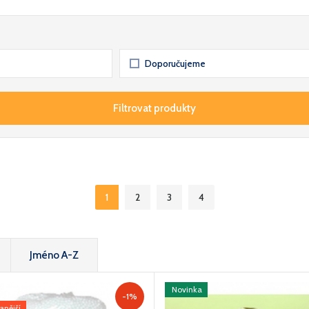
Doporučujeme
Filtrovat produkty
1
2
3
4
Jméno A-Z
Novinka
-1%
anější