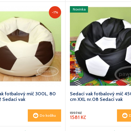
Novinka
-1%
ak fotbalový míč 300L, 80
Sedací vak fotbalový míč 45
2 Sedací vak
cm XXL nr.08 Sedací vak
1597 Kč
Do košíku
D
1581 Kč