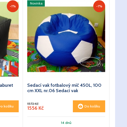
Novinka
-1%
-1%
aburet
Sedací vak fotbalový míč 450L, 100
cm XXL nr.06 Sedací vak
1572 Kč
o košíku
Do košíku
1556 Kč
14 dnů