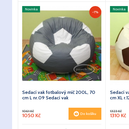
Novinka
Novinka
-1%
Sedací vak fotbalový míč 200L, 70
Sedací v
cm L nr.09 Sedací vak
cm XL r.1
1061 Kč
1323 Kč
Do košíku
1050 Kč
1310 Kč