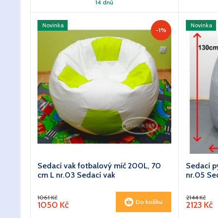
14 dnů
Novinka
Novinka
-1%
Sedací vak fotbalový míč 200L, 70
Sedací p
cm L nr.03 Sedací vak
nr.05 Se
1061 Kč
2144 Kč
Do košíku
1050 Kč
2123 Kč