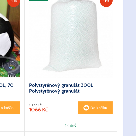
-1%
-1%
0L, 70
Polystyrénový granulát 300L
Polystyrénový granulát
1077 Kč
o košíku
Do košíku
1066 Kč
14 dnů