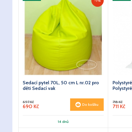
-1%
Sedací pytel 70L, 50 cm L nr.02 pro
Polystyr
děti Sedací vak
Polystyr
697 Kč
718 Kč
Do košíku
690 Kč
711 Kč
14 dnů