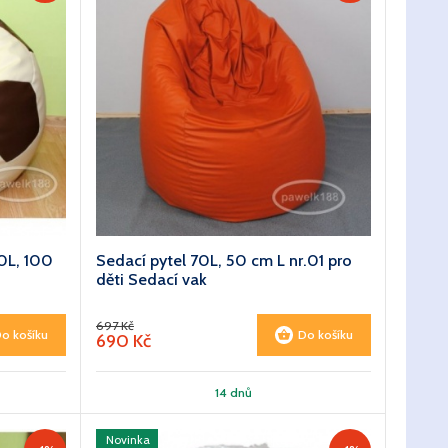
0L, 100
Sedací pytel 70L, 50 cm L nr.01 pro
děti Sedací vak
697 Kč
o košíku
Do košíku
690 Kč
14 dnů
Novinka