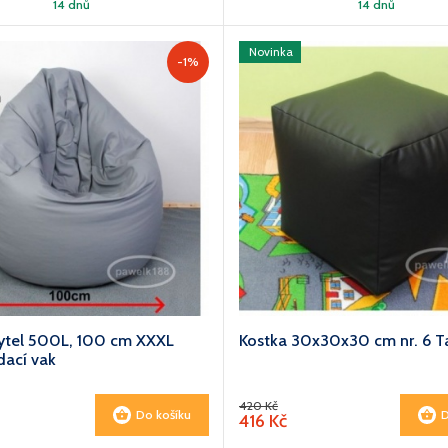
14 dnů
14 dnů
Novinka
-1%
ytel 500L, 100 cm XXXL
Kostka 30x30x30 cm nr. 6 T
dací vak
420 Kč
Do košíku
D
416 Kč