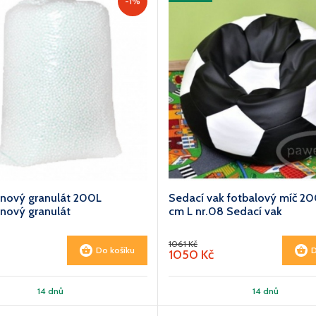
-1%
énový granulát 200L
Sedací vak fotbalový míč 20
énový granulát
cm L nr.08 Sedací vak
1061 Kč
Do košíku
D
1050 Kč
14 dnů
14 dnů