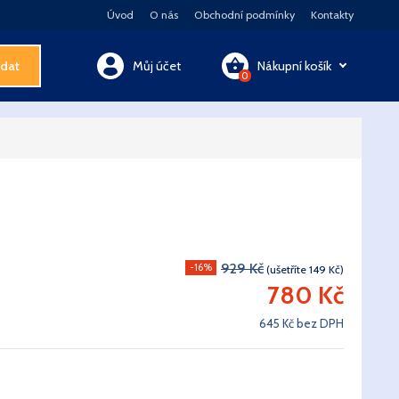
Úvod
O nás
Obchodní podmínky
Kontakty
dat
Můj účet
Nákupní košík
0
Váš košík je prázdný
Před nákupem prosím do svého košíku vložte produkt
Kontakty
Akční nabídka
929 Kč
-16%
(ušetříte 149 Kč)
780 Kč
645 Kč bez DPH