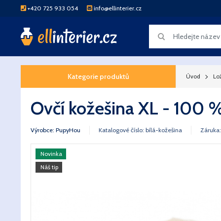
+420 725 933 054
info@ellinterier.cz
Kategorie produktů
Úvod
Lo
Ovčí kožešina XL - 100 % 
Výrobce: PupyHou
Katalogové číslo: bílá-kožešina
Záruka:
Novinka
Náš tip