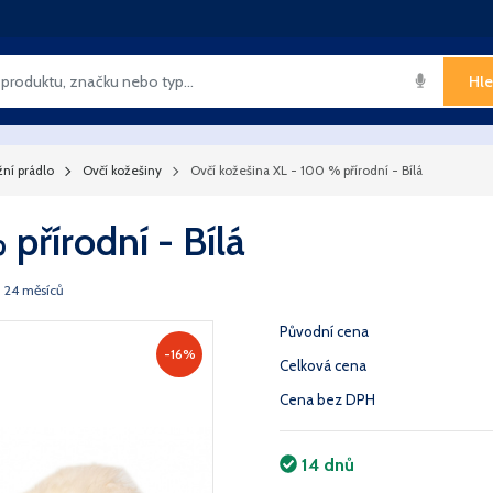
Hle
žní prádlo
Ovčí kožešiny
Ovčí kožešina XL - 100 % přírodní - Bílá
přírodní - Bílá
 24 měsíců
Původní cena
-16%
Celková cena
Cena bez DPH
14 dnů