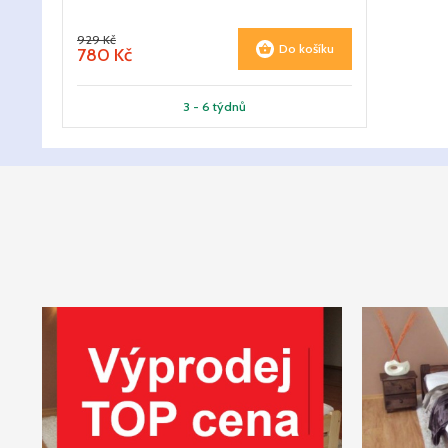
929 Kč
Do košíku
780 Kč
3 - 6 týdnů