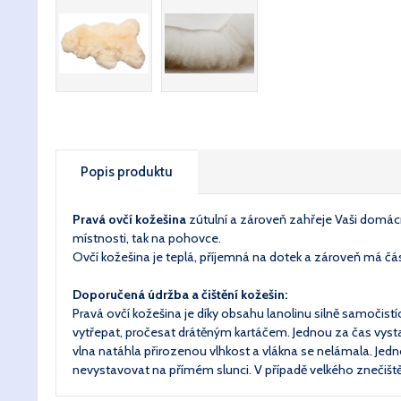
Popis produktu
Pravá ovčí kožešina
zútulní a zároveň zahřeje Vaši domácn
místnosti, tak na pohovce.
Ovčí kožešina je teplá, příjemná na dotek a zároveň má čás
Doporučená údržba a čištění kožešin:
Pravá ovčí kožešina je díky obsahu lanolinu silně samočist
vytřepat, pročesat drátěným kartáčem. Jednou za čas vystav
vlna natáhla přirozenou vlhkost a vlákna se nelámala. Jedn
nevystavovat na přímém slunci. V případě velkého znečištění