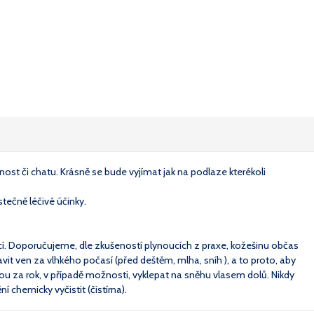
ost či chatu. Krásně se bude vyjímat jak na podlaze kterékoli
tečně léčivé účinky.
ící. Doporučujeme, dle zkušeností plynoucích z praxe, kožešinu občas
it ven za vlhkého počasí (před deštěm, mlha, sníh ), a to proto, aby
ou za rok, v případě možnosti, vyklepat na sněhu vlasem dolů. Nikdy
 chemicky vyčistit (čistírna).