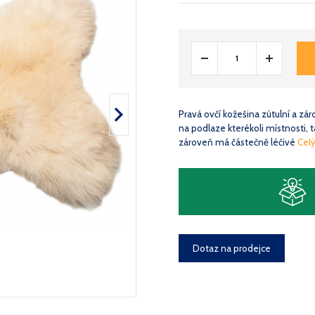
Pravá ovčí kožešina zútulní a zá
na podlaze kterékoli místnosti, 
zároveň má částečně léčivé
Cel
Dotaz na prodejce