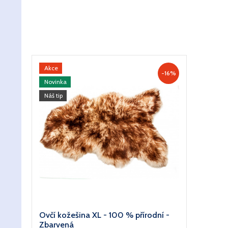
Akce
-16%
Novinka
Náš tip
Ovčí kožešina XL - 100 % přírodní -
Zbarvená