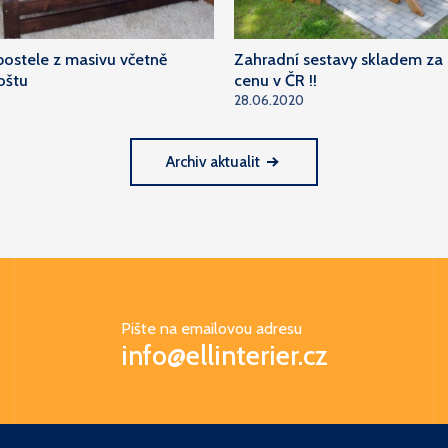
 postele z masivu včetně
Zahradní sestavy skladem za 
oštu
cenu v ČR !!
28.06.2020
Archiv aktualit
Pište na emailovou adresu
info@ellinterier.cz