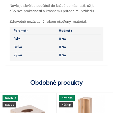
Navíc je skvělou součástí do každé domácnosti, už jen
díky své praktičnosti a krásnému přírodnímu vzhledu.
Zdravotně nezávadný, lakem ošetřený materiál.
Parametr
Hodnota
Šířka
11 cm
Délka
11 cm
Výška
11 cm
Obdobné produkty
Novinka
Novinka
Náš tip
Náš tip