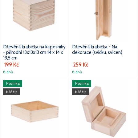
Dřevěná krabička na kapesníky
Dřevěná krabička - Na
- přírodní 13x13x13 cm 14 x 14 x
dekorace (svíčku, svícen)
13,5 cm
199 Kč
259 Kč
8 dnů
8 dnů
Novinka
Novinka
Náš tip
Náš tip