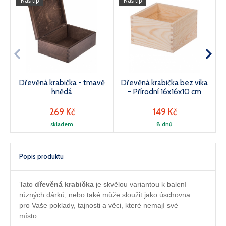
Náš tip
Náš tip
Dřevěná krabička - tmavě
Dřevěná krabička bez víka
hnědá
- Přírodní 16x16x10 cm
269 Kč
149 Kč
skladem
8 dnů
Popis produktu
Tato
dřevěná krabička
je skvělou variantou k balení
různých dárků, nebo také může sloužit jako úschovna
pro Vaše poklady, tajnosti a věci, které nemají své
místo.