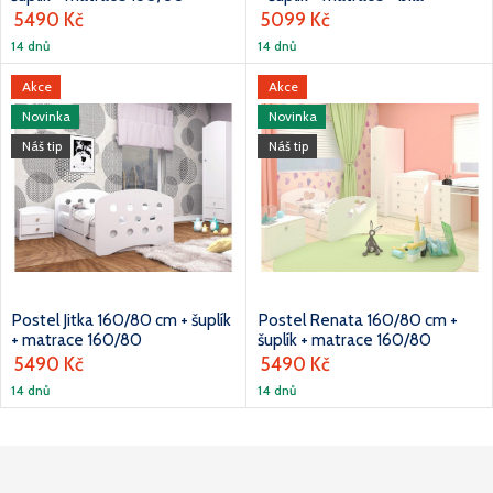
5490 Kč
5099 Kč
14 dnů
14 dnů
Akce
Akce
Novinka
Novinka
Náš tip
Náš tip
Postel Jitka 160/80 cm + šuplík
Postel Renata 160/80 cm +
+ matrace 160/80
šuplík + matrace 160/80
5490 Kč
5490 Kč
14 dnů
14 dnů