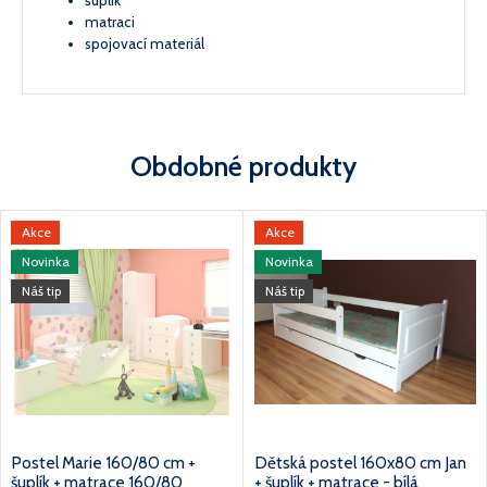
šuplík
matraci
spojovací materiál
Obdobné produkty
Akce
Akce
Novinka
Novinka
Náš tip
Náš tip
Postel Marie 160/80 cm +
Dětská postel 160x80 cm Jan
šuplík + matrace 160/80
+ šuplík + matrace - bílá