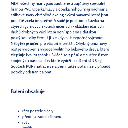
MDF, všechny hrany jsou zaoblené a zajištěny speciální
hranou PVC. Opěrka hlavy a opěrka nohou mají nádherné
střihové tvary chráněné ekologickými barvami, které jsou
pro dítě zcela bezpečné. V sadě je prostorn zásuvka na
čtyřech gumových kolech určených k ukládání různých
druhů drobných věcí, která není spojena s dětskou
postýlkou, díky čemuž ji lze kdykoli bezpečně vyjmout.
Nábytek je určen pro vlastní montáž. . Ohybný pružinový
rošt je vyroben z vysoce kvalitního bukového dřeva, které
zlepšuje kvalitu spánku. Skládá se z pásů o tloušťce 8 mm
spojených páskou, díky které vydrží i zatížení až 95 kg!
Součásti PUR matrace se zipem, takže potah lze v případě
potřeby odstranit a prát.
Balení obsahuje:
rám postele s čely
přední a zadní zábranu
rošt